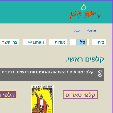
הרשם/י
הכנס/י
בית
סל
אודות
Email ✉
צרו קשר
קלפים ראשי.
קלפי מודעות / השראה והתפתחות רגשית ורוחנית בע
X
קלפי טארוט
קלפי 