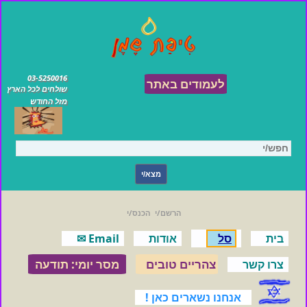
03-5250016
לעמודים באתר
שולחים לכל הארץ
מזל החודש
הרשם/י
הכנס/י
בית
סל
אודות
Email ✉
צהריים טובים
מסר יומי: תודעה
צרו קשר
אנחנו נשארים כאן !