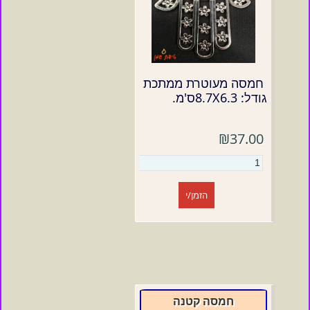
חמסה מעוטרת ממתכת
גודל: 8.7X6.3ס'מ.
₪37.00
הזמן/י
חמסה קטנה