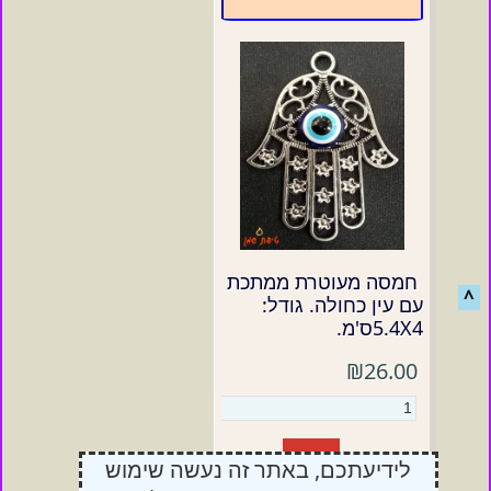
חמסה מעוטרת ממתכת
^
עם עין כחולה. גודל:
5.4X4ס'מ.
₪26.00
הזמן/י
לידיעתכם, באתר זה נעשה שימוש