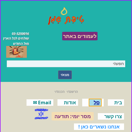
03-5250016
לעמודים באתר
שולחים לכל הארץ
מזל החודש
הרשם/י
הכנס/י
בית
סל
אודות
Email ✉
מסר יומי: תודעה
צרו קשר
אנחנו נשארים כאן !