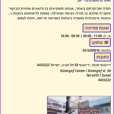
ואחרים נוספים מדי יום.
תודה שביקרתם באתר, אנחנו משקיעים בו ודואגים שחוית הביקור
והקנייה שלכם בו תהיה נעימה ומועילה. נשמח לראותכם בחנות☺,
החנות אינטימית ומשרה נינוחות השראה וזרימה, חנות לנפש.
שעות פתיחה:
א - ה:
11:00 - 20:00
ו:
09:30 - 16:00
☏ טלפון:
בחנות:
03-5250016
כתובת:
דיזנגוף סנטר, דיזנגוף 50 תל אביב, ישראל 6433222
Dizengof Center / Dizengof st. 50
Tel-aVIV / Israel
6433222