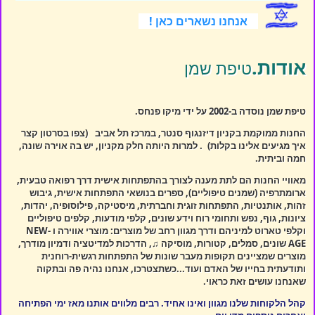
אנחנו נשארים כאן !
אודות.
טיפת שמן
טיפת שמן נוסדה ב-2002 על ידי מיקו פנחס.
החנות ממוקמת בקניון דיזנגוף סנטר, במרכז תל אביב
(צפו בסרטון קצר
איך מגיעים אלינו בקלות)
. למרות היותה חלק מקניון, יש בה אוירה שונה,
חמה וביתית.
מאוויי החנות הם לתת מענה לצורך בהתפתחות אישית דרך רפואה טבעית,
ארומתרפיה (שמנים טיפוליים), ספרים בנושאי התפתחות אישית, גיבוש
זהות, אותנטיות, התפתחות זוגית וחברתית, מיסטיקה, פילוסופיה, יהדות,
ציונות, גוף, נפש ותחומי רוח וידע שונים, קלפי מודעות, קלפים טיפוליים
וקלפי טארוט למיניהם ודרך מגוון רחב של מוצרים: מוצרי אווירה ו NEW-
AGE שונים, סמלים, קטורות, מוסיקה ♫, הדרכות למדיטציה ודמיון מודרך,
מוצרים שמציינים תקופות מעבר שונות של התפתחות רגשית-רוחנית
ותודעתית בחייו של האדם ועוד...כשתצטרכו, אנחנו נהיה פה ובתקוה
שאנחנו עושים זאת כראוי.
קהל הלקוחות שלנו מגוון ואינו אחיד. רבים מלווים אותנו מאז ימי הפתיחה