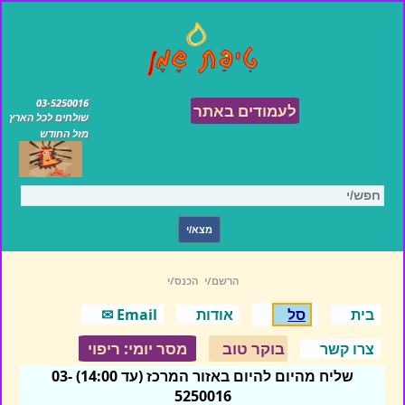
03-5250016
לעמודים באתר
שולחים לכל הארץ
מזל החודש
הרשם/י
הכנס/י
בית
סל
אודות
Email ✉
בוקר טוב
מסר יומי: ריפוי
צרו קשר
שליח מהיום להיום באזור המרכז (עד 14:00) 03-
5250016