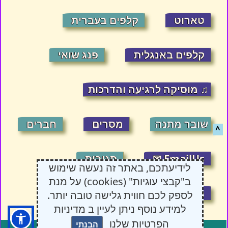
טארוט
קלפים בעברית
קלפים באנגלית
פנג שואי
♫ מוסיקה לרגיעה והדרכות
שובר מתנה
מסרים
חברים
^
EmailUs ✉
תגובות
לידיעתכם, באתר זה נעשה שימוש
ב"קבצי עוגיות" (cookies) על מנת
תקנון האתר
14:25:37
8/9/2026
לספק לכם חווית גלישה טובה יותר.
למידע נוסף ניתן לעיין ב מדיניות
הפרטיות שלנו
הבנתי