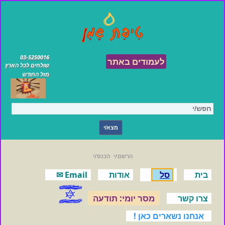
03-5250016
לעמודים באתר
שולחים לכל הארץ
מזל החודש
הרשם/י
הכנס/י
בית
סל
אודות
Email ✉
מסר יומי: תודעה
צרו קשר
אנחנו נשארים כאן !