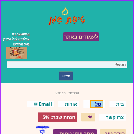
03-5250016
לעמודים באתר
שולחים לכל הארץ
מזל החודש
הרשם/י
הכנס/י
בית
סל
אודות
Email ✉
❤
צרו קשר
הנחת שבת: 5%
בוקר טוב
מסר יומי: נימוס