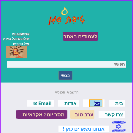
03-5250016
לעמודים באתר
שולחים לכל הארץ
מזל החודש
הרשם/י
הכנס/י
בית
סל
אודות
Email ✉
ערב טוב
מסר יומי: אקראיות
צרו קשר
אנחנו נשארים כאן !