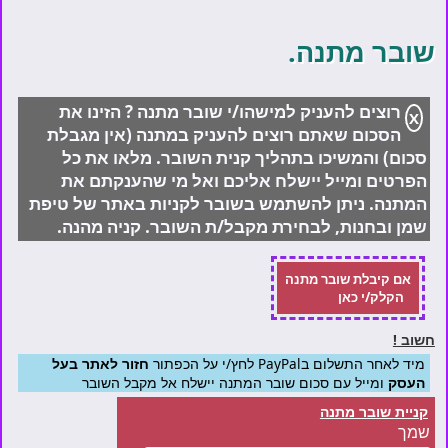
שובר מתנה.
רוצים להעניק למישהו/י שובר מתנה ? הזינו את
X
הסכום שאתם רוצים להעניק במתנה (אין מגבלת
סכום) והמשיכו בתהליך קנית השובר. מלאו את כל
הפרטים ומייל יישלח אליכם ואל מי שהענקתם את
המתנה. ניתן להשתמש בשובר לקניות באתר של טיפת
שמן ובחנות, לבחירת מקבל/ת השובר. קניה מהנה.
אם קיבלת שובר מתנה
הקלק/י כאן
חשוב !
מיד לאחר התשלום בPayPal לחץ/י על הכפתור
חזור לאתר בעל
העסק
ומייל עם סכום שובר המתנה יישלח אל מקבל השובר
קניית שובר מתנה
שמך